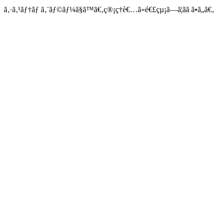
ã‚·ã‚¹ãƒ†ãƒ ã‚¨ãƒ©ãƒ¼ã§ã™ã€‚ç®¡ç†è€…ã«é€£çµ¡ã—ã¦ãã ã•ã„ã€‚