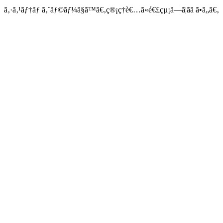
ã‚·ã‚¹ãƒ†ãƒ ã‚¨ãƒ©ãƒ¼ã§ã™ã€‚ç®¡ç†è€…ã«é€£çµ¡ã—ã¦ãã ã•ã„ã€‚