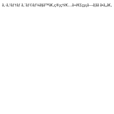
ã‚·ã‚¹ãƒ†ãƒ ã‚¨ãƒ©ãƒ¼ã§ã™ã€‚ç®¡ç†è€…ã«é€£çµ¡ã—ã¦ãã ã•ã„ã€‚