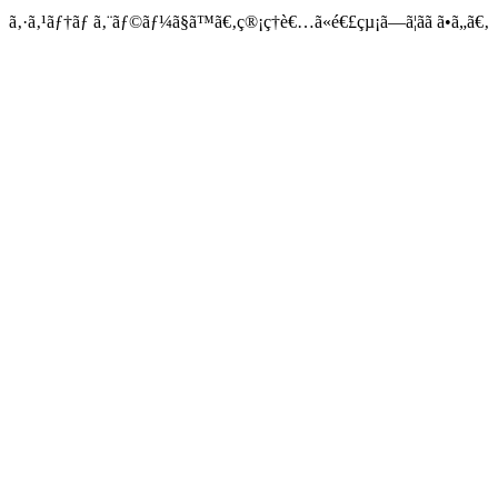
ã‚·ã‚¹ãƒ†ãƒ ã‚¨ãƒ©ãƒ¼ã§ã™ã€‚ç®¡ç†è€…ã«é€£çµ¡ã—ã¦ãã ã•ã„ã€‚