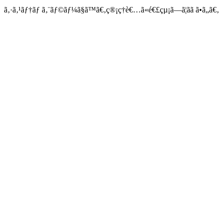
ã‚·ã‚¹ãƒ†ãƒ ã‚¨ãƒ©ãƒ¼ã§ã™ã€‚ç®¡ç†è€…ã«é€£çµ¡ã—ã¦ãã ã•ã„ã€‚