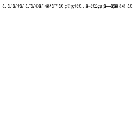
ã‚·ã‚¹ãƒ†ãƒ ã‚¨ãƒ©ãƒ¼ã§ã™ã€‚ç®¡ç†è€…ã«é€£çµ¡ã—ã¦ãã ã•ã„ã€‚