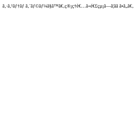
ã‚·ã‚¹ãƒ†ãƒ ã‚¨ãƒ©ãƒ¼ã§ã™ã€‚ç®¡ç†è€…ã«é€£çµ¡ã—ã¦ãã ã•ã„ã€‚