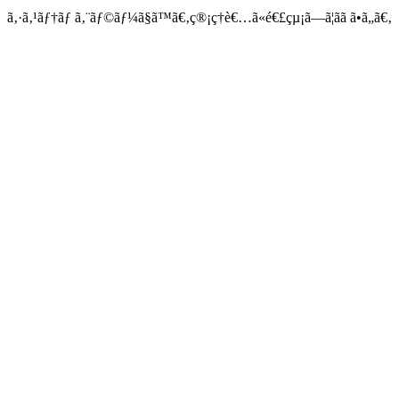
ã‚·ã‚¹ãƒ†ãƒ ã‚¨ãƒ©ãƒ¼ã§ã™ã€‚ç®¡ç†è€…ã«é€£çµ¡ã—ã¦ãã ã•ã„ã€‚