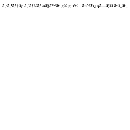
ã‚·ã‚¹ãƒ†ãƒ ã‚¨ãƒ©ãƒ¼ã§ã™ã€‚ç®¡ç†è€…ã«é€£çµ¡ã—ã¦ãã ã•ã„ã€‚