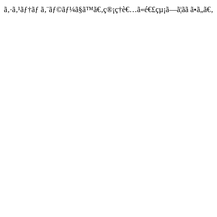
ã‚·ã‚¹ãƒ†ãƒ ã‚¨ãƒ©ãƒ¼ã§ã™ã€‚ç®¡ç†è€…ã«é€£çµ¡ã—ã¦ãã ã•ã„ã€‚