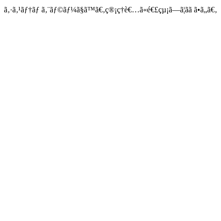
ã‚·ã‚¹ãƒ†ãƒ ã‚¨ãƒ©ãƒ¼ã§ã™ã€‚ç®¡ç†è€…ã«é€£çµ¡ã—ã¦ãã ã•ã„ã€‚