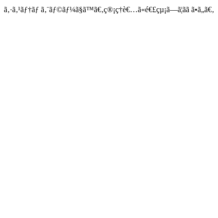
ã‚·ã‚¹ãƒ†ãƒ ã‚¨ãƒ©ãƒ¼ã§ã™ã€‚ç®¡ç†è€…ã«é€£çµ¡ã—ã¦ãã ã•ã„ã€‚