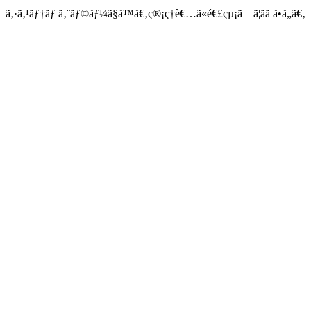
ã‚·ã‚¹ãƒ†ãƒ ã‚¨ãƒ©ãƒ¼ã§ã™ã€‚ç®¡ç†è€…ã«é€£çµ¡ã—ã¦ãã ã•ã„ã€‚