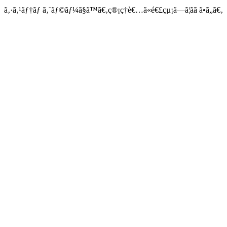
ã‚·ã‚¹ãƒ†ãƒ ã‚¨ãƒ©ãƒ¼ã§ã™ã€‚ç®¡ç†è€…ã«é€£çµ¡ã—ã¦ãã ã•ã„ã€‚