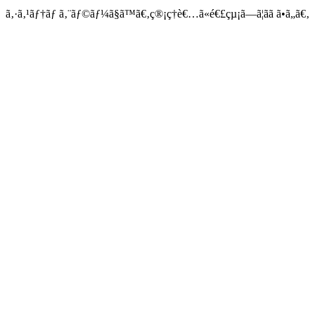
ã‚·ã‚¹ãƒ†ãƒ ã‚¨ãƒ©ãƒ¼ã§ã™ã€‚ç®¡ç†è€…ã«é€£çµ¡ã—ã¦ãã ã•ã„ã€‚