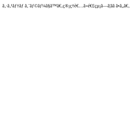
ã‚·ã‚¹ãƒ†ãƒ ã‚¨ãƒ©ãƒ¼ã§ã™ã€‚ç®¡ç†è€…ã«é€£çµ¡ã—ã¦ãã ã•ã„ã€‚