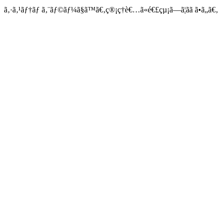
ã‚·ã‚¹ãƒ†ãƒ ã‚¨ãƒ©ãƒ¼ã§ã™ã€‚ç®¡ç†è€…ã«é€£çµ¡ã—ã¦ãã ã•ã„ã€‚