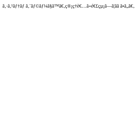
ã‚·ã‚¹ãƒ†ãƒ ã‚¨ãƒ©ãƒ¼ã§ã™ã€‚ç®¡ç†è€…ã«é€£çµ¡ã—ã¦ãã ã•ã„ã€‚