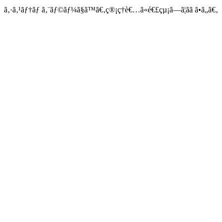
ã‚·ã‚¹ãƒ†ãƒ ã‚¨ãƒ©ãƒ¼ã§ã™ã€‚ç®¡ç†è€…ã«é€£çµ¡ã—ã¦ãã ã•ã„ã€‚