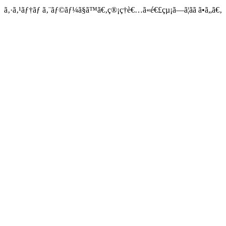
ã‚·ã‚¹ãƒ†ãƒ ã‚¨ãƒ©ãƒ¼ã§ã™ã€‚ç®¡ç†è€…ã«é€£çµ¡ã—ã¦ãã ã•ã„ã€‚