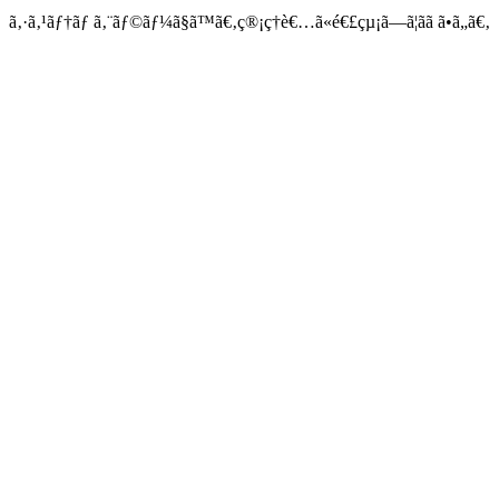
ã‚·ã‚¹ãƒ†ãƒ ã‚¨ãƒ©ãƒ¼ã§ã™ã€‚ç®¡ç†è€…ã«é€£çµ¡ã—ã¦ãã ã•ã„ã€‚