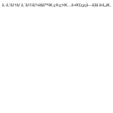
ã‚·ã‚¹ãƒ†ãƒ ã‚¨ãƒ©ãƒ¼ã§ã™ã€‚ç®¡ç†è€…ã«é€£çµ¡ã—ã¦ãã ã•ã„ã€‚