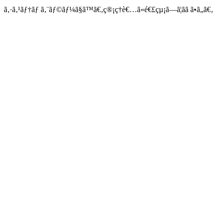
ã‚·ã‚¹ãƒ†ãƒ ã‚¨ãƒ©ãƒ¼ã§ã™ã€‚ç®¡ç†è€…ã«é€£çµ¡ã—ã¦ãã ã•ã„ã€‚