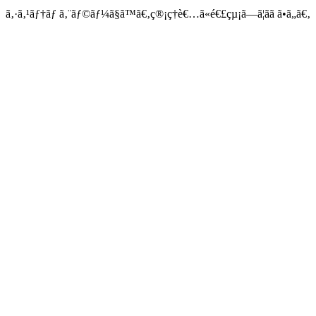
ã‚·ã‚¹ãƒ†ãƒ ã‚¨ãƒ©ãƒ¼ã§ã™ã€‚ç®¡ç†è€…ã«é€£çµ¡ã—ã¦ãã ã•ã„ã€‚