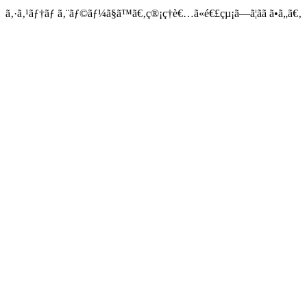
ã‚·ã‚¹ãƒ†ãƒ ã‚¨ãƒ©ãƒ¼ã§ã™ã€‚ç®¡ç†è€…ã«é€£çµ¡ã—ã¦ãã ã•ã„ã€‚