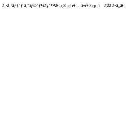
ã‚·ã‚¹ãƒ†ãƒ ã‚¨ãƒ©ãƒ¼ã§ã™ã€‚ç®¡ç†è€…ã«é€£çµ¡ã—ã¦ãã ã•ã„ã€‚