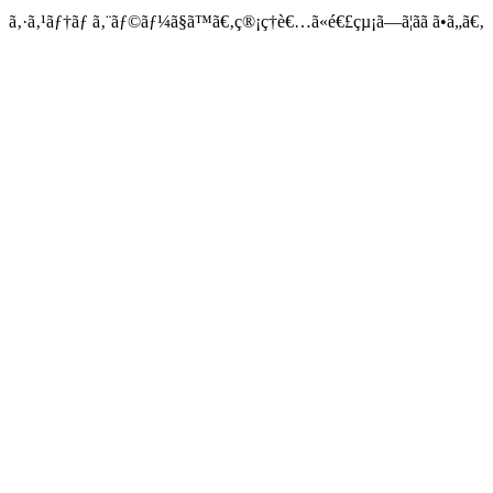
ã‚·ã‚¹ãƒ†ãƒ ã‚¨ãƒ©ãƒ¼ã§ã™ã€‚ç®¡ç†è€…ã«é€£çµ¡ã—ã¦ãã ã•ã„ã€‚