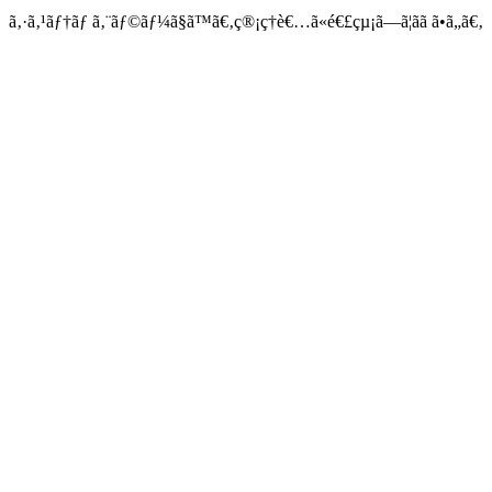
ã‚·ã‚¹ãƒ†ãƒ ã‚¨ãƒ©ãƒ¼ã§ã™ã€‚ç®¡ç†è€…ã«é€£çµ¡ã—ã¦ãã ã•ã„ã€‚