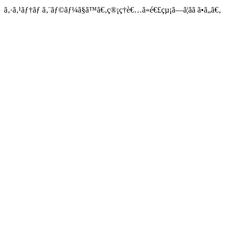
ã‚·ã‚¹ãƒ†ãƒ ã‚¨ãƒ©ãƒ¼ã§ã™ã€‚ç®¡ç†è€…ã«é€£çµ¡ã—ã¦ãã ã•ã„ã€‚