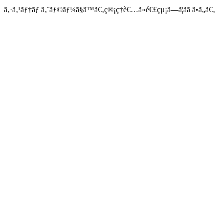
ã‚·ã‚¹ãƒ†ãƒ ã‚¨ãƒ©ãƒ¼ã§ã™ã€‚ç®¡ç†è€…ã«é€£çµ¡ã—ã¦ãã ã•ã„ã€‚