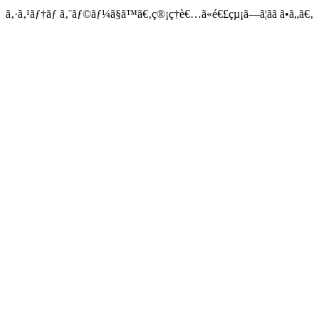
ã‚·ã‚¹ãƒ†ãƒ ã‚¨ãƒ©ãƒ¼ã§ã™ã€‚ç®¡ç†è€…ã«é€£çµ¡ã—ã¦ãã ã•ã„ã€‚