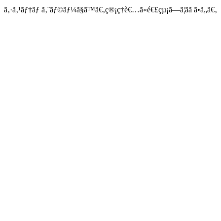
ã‚·ã‚¹ãƒ†ãƒ ã‚¨ãƒ©ãƒ¼ã§ã™ã€‚ç®¡ç†è€…ã«é€£çµ¡ã—ã¦ãã ã•ã„ã€‚