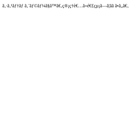
ã‚·ã‚¹ãƒ†ãƒ ã‚¨ãƒ©ãƒ¼ã§ã™ã€‚ç®¡ç†è€…ã«é€£çµ¡ã—ã¦ãã ã•ã„ã€‚