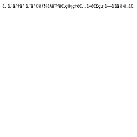
ã‚·ã‚¹ãƒ†ãƒ ã‚¨ãƒ©ãƒ¼ã§ã™ã€‚ç®¡ç†è€…ã«é€£çµ¡ã—ã¦ãã ã•ã„ã€‚