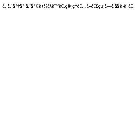
ã‚·ã‚¹ãƒ†ãƒ ã‚¨ãƒ©ãƒ¼ã§ã™ã€‚ç®¡ç†è€…ã«é€£çµ¡ã—ã¦ãã ã•ã„ã€‚