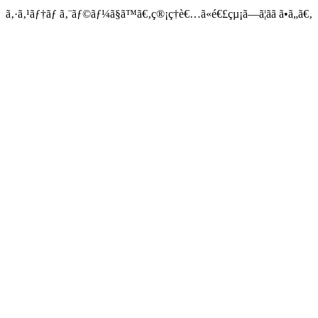
ã‚·ã‚¹ãƒ†ãƒ ã‚¨ãƒ©ãƒ¼ã§ã™ã€‚ç®¡ç†è€…ã«é€£çµ¡ã—ã¦ãã ã•ã„ã€‚