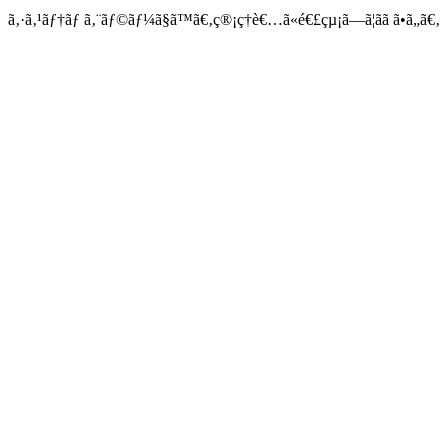
ã‚·ã‚¹ãƒ†ãƒ ã‚¨ãƒ©ãƒ¼ã§ã™ã€‚ç®¡ç†è€…ã«é€£çµ¡ã—ã¦ãã ã•ã„ã€‚