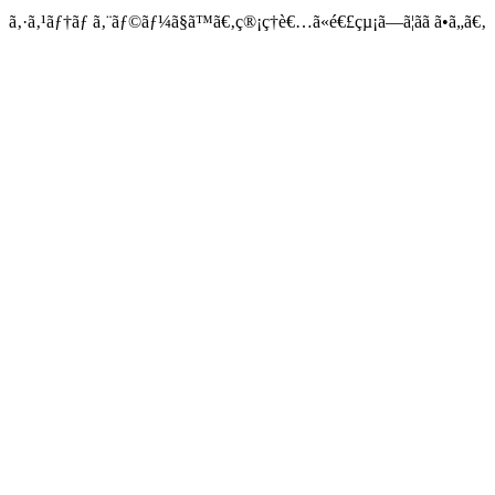
ã‚·ã‚¹ãƒ†ãƒ ã‚¨ãƒ©ãƒ¼ã§ã™ã€‚ç®¡ç†è€…ã«é€£çµ¡ã—ã¦ãã ã•ã„ã€‚