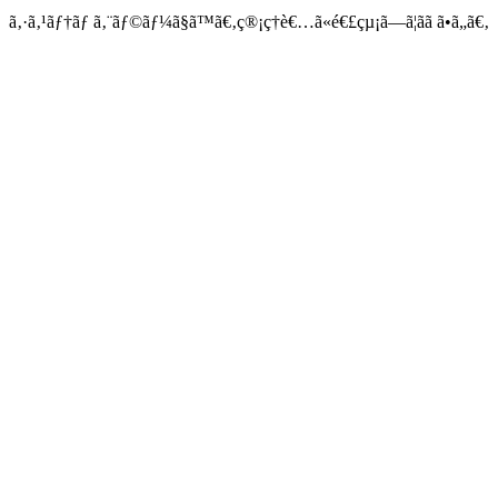
ã‚·ã‚¹ãƒ†ãƒ ã‚¨ãƒ©ãƒ¼ã§ã™ã€‚ç®¡ç†è€…ã«é€£çµ¡ã—ã¦ãã ã•ã„ã€‚