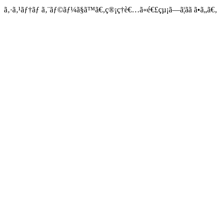
ã‚·ã‚¹ãƒ†ãƒ ã‚¨ãƒ©ãƒ¼ã§ã™ã€‚ç®¡ç†è€…ã«é€£çµ¡ã—ã¦ãã ã•ã„ã€‚