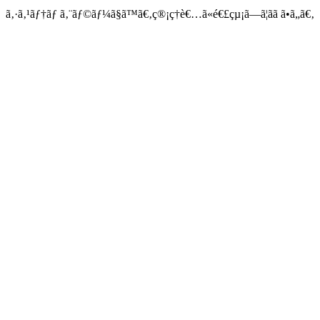
ã‚·ã‚¹ãƒ†ãƒ ã‚¨ãƒ©ãƒ¼ã§ã™ã€‚ç®¡ç†è€…ã«é€£çµ¡ã—ã¦ãã ã•ã„ã€‚