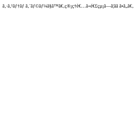
ã‚·ã‚¹ãƒ†ãƒ ã‚¨ãƒ©ãƒ¼ã§ã™ã€‚ç®¡ç†è€…ã«é€£çµ¡ã—ã¦ãã ã•ã„ã€‚