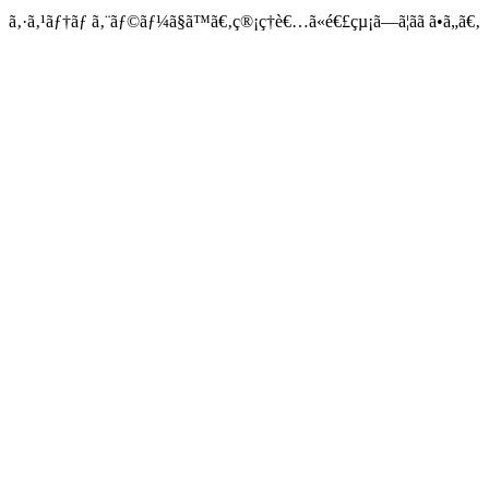
ã‚·ã‚¹ãƒ†ãƒ ã‚¨ãƒ©ãƒ¼ã§ã™ã€‚ç®¡ç†è€…ã«é€£çµ¡ã—ã¦ãã ã•ã„ã€‚