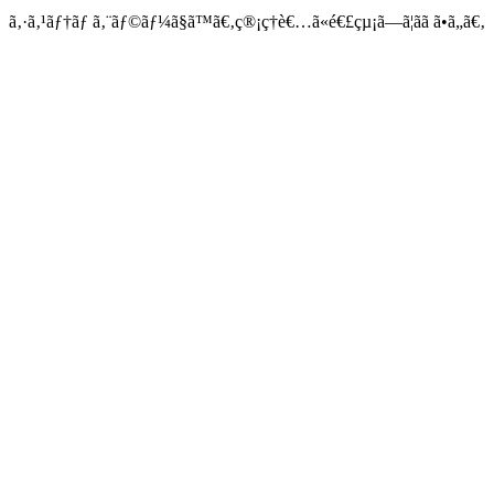
ã‚·ã‚¹ãƒ†ãƒ ã‚¨ãƒ©ãƒ¼ã§ã™ã€‚ç®¡ç†è€…ã«é€£çµ¡ã—ã¦ãã ã•ã„ã€‚