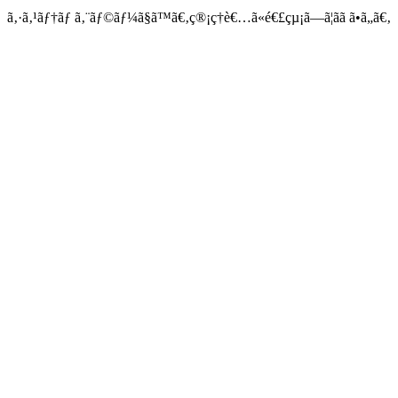
ã‚·ã‚¹ãƒ†ãƒ ã‚¨ãƒ©ãƒ¼ã§ã™ã€‚ç®¡ç†è€…ã«é€£çµ¡ã—ã¦ãã ã•ã„ã€‚