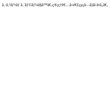
ã‚·ã‚¹ãƒ†ãƒ ã‚¨ãƒ©ãƒ¼ã§ã™ã€‚ç®¡ç†è€…ã«é€£çµ¡ã—ã¦ãã ã•ã„ã€‚