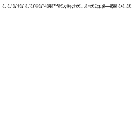
ã‚·ã‚¹ãƒ†ãƒ ã‚¨ãƒ©ãƒ¼ã§ã™ã€‚ç®¡ç†è€…ã«é€£çµ¡ã—ã¦ãã ã•ã„ã€‚