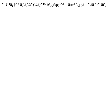
ã‚·ã‚¹ãƒ†ãƒ ã‚¨ãƒ©ãƒ¼ã§ã™ã€‚ç®¡ç†è€…ã«é€£çµ¡ã—ã¦ãã ã•ã„ã€‚