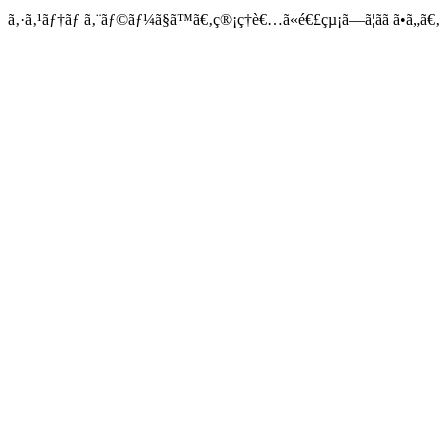
ã‚·ã‚¹ãƒ†ãƒ ã‚¨ãƒ©ãƒ¼ã§ã™ã€‚ç®¡ç†è€…ã«é€£çµ¡ã—ã¦ãã ã•ã„ã€‚