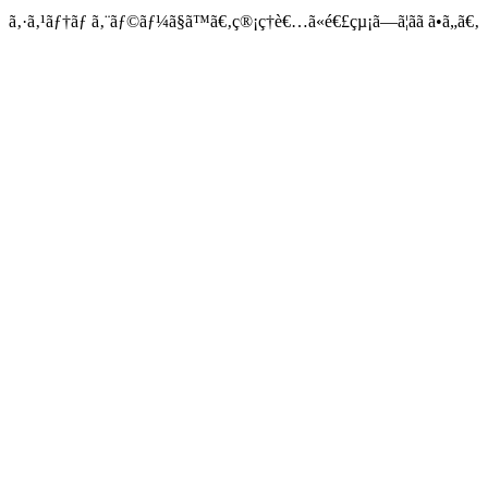
ã‚·ã‚¹ãƒ†ãƒ ã‚¨ãƒ©ãƒ¼ã§ã™ã€‚ç®¡ç†è€…ã«é€£çµ¡ã—ã¦ãã ã•ã„ã€‚